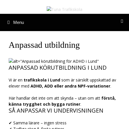
Hoppa
till
innehåll
Menu
Anpassad utbildning
ANPASSAD KÖRUTBILDNING I LUND
Vi är en
trafikskola i Lund
som är särskilt uppskattad av
elever med
ADHD, ADD eller andra NPF-variationer
.
Här handlar det inte om att skynda – utan om att
förstå,
känna trygghet och bygga rutiner
.
SÅ ANPASSAR VI UNDERVISNINGEN
✔ Samma lärare – ingen stress
✔ Tydliga steg & fasta rutiner