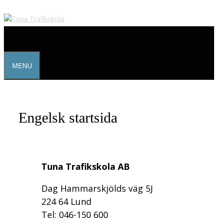
Hoppa
till
innehåll
MENU
Engelsk startsida
Tuna Trafikskola AB
Dag Hammarskjölds väg 5J
224 64 Lund
Tel: 046-150 600