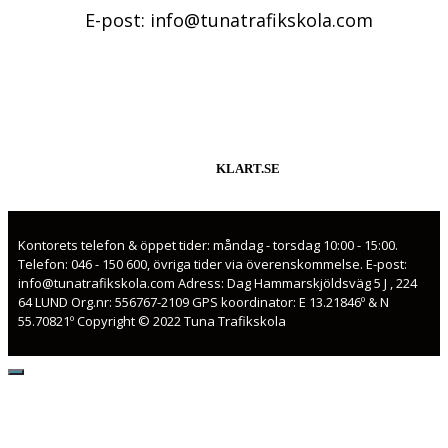
E-post: info@tunatrafikskola.com
KLART.SE
Kontorets telefon & öppet tider: måndag - torsdag 10:00 - 15:00.
Telefon: 046 - 150 600, övriga tider via överenskommelse. E-post:
info@tunatrafikskola.com Adress: Dag Hammarskjöldsväg 5 J , 224
64 LUND Org.nr: 556767-2109 GPS koordinator: E 13.21846º & N
55.70821º Copyright © 2022 Tuna Trafikskola
Close