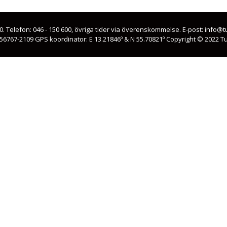
00. Telefon: 046 - 150 600, övriga tider via överenskommelse. E-post: info
56767-2109 GPS koordinator: E 13.21846º & N 55.70821º Copyright © 2022 T