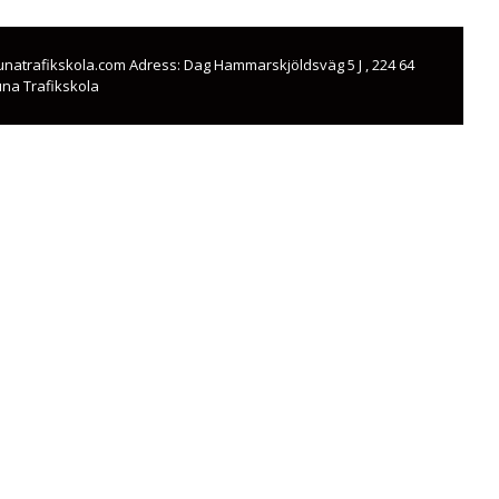
@tunatrafikskola.com Adress: Dag Hammarskjöldsväg 5 J , 224 64
una Trafikskola