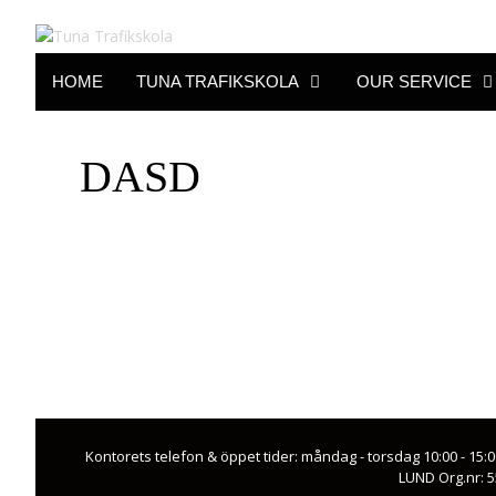
Skip
to
content
HOME
TUNA TRAFIKSKOLA
OUR SERVICE
DASD
Kontorets telefon & öppet tider: måndag - torsdag 10:00 - 15:
LUND Org.nr: 5