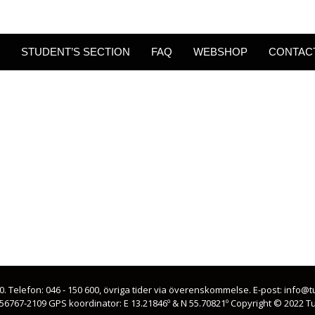
STUDENT’S SECTION
FAQ
WEBSHOP
CONTAC
00. Telefon: 046 - 150 600, övriga tider via överenskommelse. E-post: info
56767-2109 GPS koordinator: E 13.21846º & N 55.70821º Copyright © 2022 T