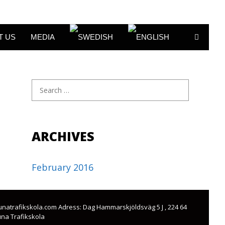
T US
MEDIA
Search
for:
ARCHIVES
February 2016
@tunatrafikskola.com Adress: Dag Hammarskjöldsväg 5 J , 224 64
una Trafikskola