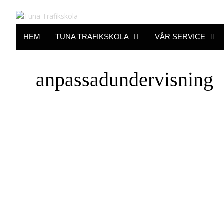
Hoppa
till
innehåll
HEM
TUNA TRAFIKSKOLA
VÅR SERVICE
anpassadundervisning