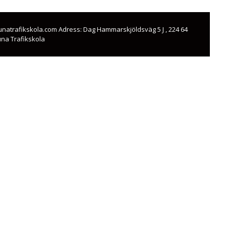
@tunatrafikskola.com Adress: Dag Hammarskjöldsväg 5 J , 224 64
una Trafikskola