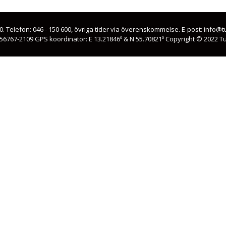
00. Telefon: 046 - 150 600, övriga tider via överenskommelse. E-post: info
56767-2109 GPS koordinator: E 13.21846º & N 55.70821º Copyright © 2022 T