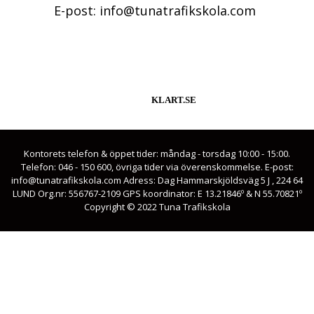
E-post: info@tunatrafikskola.com
KLART.SE
Kontorets telefon & öppet tider: måndag - torsdag 10:00 - 15:00.
Telefon: 046 - 150 600, övriga tider via överenskommelse. E-post:
info@tunatrafikskola.com Adress: Dag Hammarskjöldsväg 5 J , 224 64
LUND Org.nr: 556767-2109 GPS koordinator: E 13.21846º & N 55.70821º
Copyright © 2022 Tuna Trafikskola