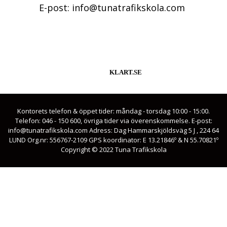
E-post: info@tunatrafikskola.com
KLART.SE
Kontorets telefon & öppet tider: måndag - torsdag 10:00 - 15:00.
Telefon: 046 - 150 600, övriga tider via överenskommelse. E-post:
info@tunatrafikskola.com Adress: Dag Hammarskjöldsväg 5 J , 224 64
LUND Org.nr: 556767-2109 GPS koordinator: E 13.21846º & N 55.70821º
Copyright © 2022 Tuna Trafikskola