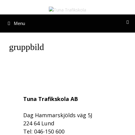
Hoppa
till
innehåll
Menu
gruppbild
Tuna Trafikskola AB
Dag Hammarskjölds väg 5J
224 64 Lund
Tel: 046-150 600