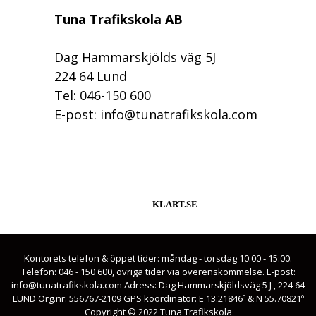
Tuna Trafikskola AB
Dag Hammarskjölds väg 5J
224 64 Lund
Tel: 046-150 600
E-post: info@tunatrafikskola.com
KLART.SE
Kontorets telefon & öppet tider: måndag - torsdag 10:00 - 15:00.
Telefon: 046 - 150 600, övriga tider via överenskommelse. E-post:
info@tunatrafikskola.com Adress: Dag Hammarskjöldsväg 5 J , 224 64
LUND Org.nr: 556767-2109 GPS koordinator: E 13.21846º & N 55.70821º
Copyright © 2022 Tuna Trafikskola